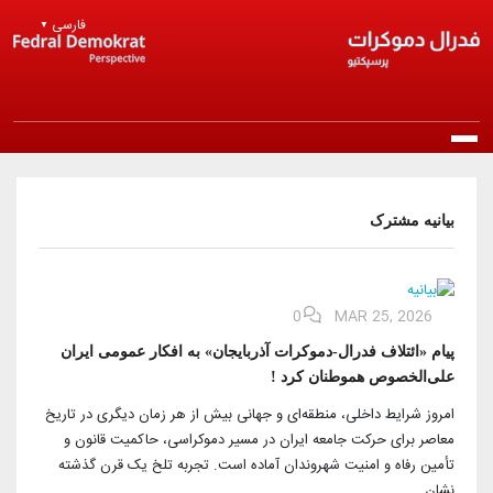
Skip to main content
فارسی
▼
Main navigation
خانه
بیانیه مشترک
درباره ما
معرفی حزب
0
MAR 25, 2026
انتشارات
پیام «ائتلاف فدرال-دموکرات آذربایجان» به افکار عمومی ایران
مرامنامه
بیانیه‌ها
علی‌الخصوص هموطنان کرد !
اخبار
اساسنامه
امروز شرایط داخلی، منطقه‌ای و جهانی بیش از هر زمان دیگری در تاریخ
راپورتلار
اخبار روز
معاصر برای حرکت جامعه ایران در مسیر دموکراسی، حاکمیت قانون و
عضویت در حزب
منشور اخلاقی
تأمین رفاه و امنیت شهروندان آماده است. تجربه تلخ یک قرن گذشته
مقالات و دیدگاه‌ها
اخبار حزب
نشان…