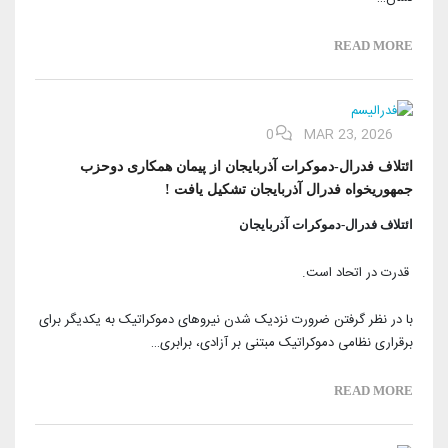
آرشیو بیرلیک
شبکه های اجتماعی حزب
ویدئو‌ها
READ MORE
شعب و نمایندگان
تماس با ما
دانلود
شورای مرکزی
آختار
0
MAR 23, 2026
ائتلاف فدرال-دموکرات آذربایجان از پیمان همکاری دو‌حزب
جمهوریخواه فدرال آذربایجان تشکیل یافت !
ائتلاف فدرال-دموکرات آذربایجان
قدرت در اتحاد است.
با در نظر گرفتن ضرورت نزدیک شدن نیروهای دموکراتیک به یکدیگر برای
برقراری نظامی دموکراتیک مبتنی بر آزادی، برابری…
READ MORE