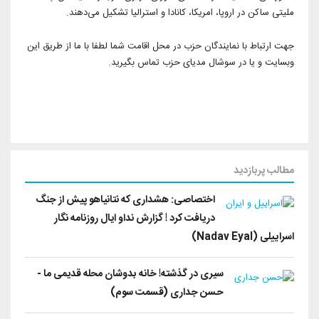
آرشیو بیرلیک
شبکه های اجتماعی حزب
ملیتی ساکن در اروپا، امریکا، کانادا و استرالیا تشکیل می‌دهند.
ویدئو‌ها
شعب و نمایندگان
تماس با ما
جهت ارتباط با نمایندگان حزب در محل اقامت شما لطفا با ما از طریق این
دانلود
وبسایت و یا در سوشال مدیای حزب تماس بگیرید.
شورای مرکزی
آختار
مطالب پربازدید
اختصاصی: هشداری که نتانیاهو پیش از جنگ
دریافت کرد ! گزارش نداو ایال روزنامه نگار
اسراییلی (Nadav Eyal)
سیری در گذشته! خانه بدوشان محله قدیمی ما -
حسن جداری (قسمت سوم)