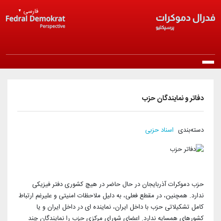
Skip to main content
فارسی
▼
Main navigation
خانه
دفاتر و نمایندگان حزب
درباره ما
دسته‌بندی
اسناد حزبی
معرفی حزب
انتشارات
مرامنامه
بیانیه‌ها
اخبار
اساسنامه
حزب دموکرات آذربایجان در حال حاضر در هیچ کشوری دفتر فیزیکی
راپورتلار
اخبار روز
ندارد. همچنین، در مقطع فعلی، به دلیل ملاحظات امنیتی و علیرغم ارتباط
عضویت در حزب
منشور اخلاقی
کامل تشکیلاتی حزب با داخل ایران، نماینده ای در داخل ایران و یا
مقالات و دیدگاه‌ها
اخبار حزب
کشورهای همسایه ندارد. اعضای شورای مرکزی حزب را نمایندگان چند