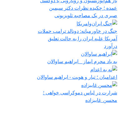
باز هم‌اپوزیسیون‌ و رویارویی با ‌دو‌گسل
عمده ؛ چکیده نظرات دکتر سیمین
صبری در یک مصاحبه تلویزیونی
جنگ در خاورمیانه: دونالد ترامپ حملات
آمریکا علیه ایران را به حالت تعلیق
درآورد
به یاد محرم ایماز _ ابراهیم ساوالان
اعدامیان ؛ تبار و هویت - ابراهیم ساوالان
شرارت در لباس دموکراسی‌ خواهی ؛
محسن_غایبزاده