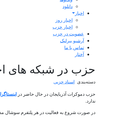
دانلود
اخبار
اخبار روز
اخبار حزب
عضویت در حزب
آرشیو بیرلیک
تماس با ما
آختار
حزب در شبکه های ا
دسته‌بندی
اسناد حزبی
حزب دموکرات آذربایجان در حال حاضر در
اینستاگرا
ندارد.
در صورت شروع به فعالیت در هر پلتفرم سوشال مدی