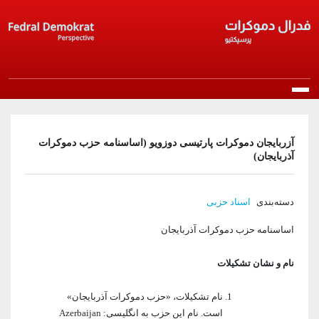
Skip to main content
Main navigation
خانه
آزربایجان دموکرات پارتیسی دوزویو (اساسنامه حزب دموکرات
آذربایجان)
درباره ما
معرفی حزب
دسته‌بندی
اسناد حزبی
انتشارات
اساسنامه حزب دموکرات آذربایجان
مرامنامه
بیانیه‌ها
اخبار
نام و نشان تشکیلات
اساسنامه
راپورتلار
اخبار روز
عضویت در حزب
نام تشکیلات، «حزب دموکرات آذربایجان»
منشور اخلاقی
مقالات و دیدگاه‌ها
است. نام این حزب به انگلیسی: Azerbaijan
اخبار حزب