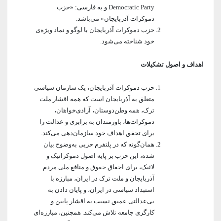
آرشیو بیرلیک
Democratic Party و به فارسی: «حزب
شبکه های اجتماعی حزب
ویدئو‌ها
دموکرات آذربایجان» می‌باشد.
شعب و نمایندگان
حزب دموکرات آذربایجان با لوگو و نماد ویژه‌ی
تماس با ما
دانلود
خود شناخته می‌شود.
شورای مرکزی
آختار
اهداف و اصول تشکیلات
حزب دموکرات آذربایجان، یک سازمان سیاسی
متعلق به آذربایجان است که همه اقشار ملت
ترک، همه وطن‌دوستان، آزادی‌خواهان،
دموکرات‌ها، باورمندان به برابری و عدالت را
برای تحقق اهداف خود سازمان‌دهی می‌کند.
همان‌گونه که در پلتفرم حزبی به‌وضوح بیان
شده، این حزب بر پایه اصول دموکراتیک و
لائیک، برای احقاق حقوق و منافع ملی مردم
آذربایجان و ملت ترک در ایران، مبارزه با
استبداد سیاسی در ایران، و پایان دادن به
بی‌عدالتی عمیق نسبت به اقشار پایین و
کارگری جامعه تلاش می‌کند. همچنین، مبارزه‌ای