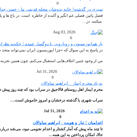
0
سیری در گذشته! خانه بدوشان محله قدیمی ما - حسن جد
فصل پائیز، فصلی غم انگیر و آکنده از خاطره است. در باغ ها و
میکنند. در…
Aug 03, 2026
0
باز هم‌اپوزیسیون‌ و رویارویی با ‌دو‌گسل عمده ؛ چکیده نظ
در پاسخ به این سوال که «چرا اپوزیسیون ایران نمی‌تواند متحد شو
من از وجود چنین ائتلاف‌هایی استقبال می‌کنم، چون همین تجربه‌
Jul 31, 2026
0
به یاد محرم ایماز _ ابراهیم ساوالان
محرم ایماز اهل روستای قالاجیق در سراب بود که چند روز پیش در ۹۸ سالگی در مونشن گلادباخ آلمان درگذ
سراب شهری با گذشته درخشان و امروز خاموش است.…
Jul 31, 2026
0
اعدامیان ؛ تبار و هویت - ابراهیم ساوالان
تا چند ماه پیش که آمار کشتار و اعدام نجومی نبود، می‌شد دربار
حالا، امکان پرداختن به این همه…