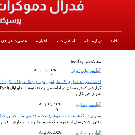
Skip to main conten
Main navigation
خانه
درباره ما
انتشارات
اخبار
عضویت در حزب
مقالات و دیدگاه‌ها
Aug 07, 2026
0
اختصاصی: هشداری که نتانیاهو پیش از جنگ دریافت کرد ! گزارش ندا
گزارشی که ترجمه ان در ادامه می‌آید، (۱) نوشته
نداو ایال (Nadav Eyal)
عنوان خبرنگار و…
Aug 07, 2026
0
سیری در گذشته! خانه بدوشان محله قدیمی ما - حسن ج
وقتی شش سال از عمرم میگذشت، مادرم با سفارش اقوام نزدی
Aug 05, 2026