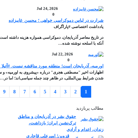
Jul 24, 2026
0
شرارت در لباس دموکراسی‌ خواهی ؛ محسن_غایبزاده
یادداشت اختصاصی #پاراگراف
در تاریخ معاصر آذربایجان، دموکراسی همواره هزینه داشته است
آنکه با اسلحه نوشته شده…
Jul 22, 2026
0
اورمیه، آذربایجان است؛ منطقه مورد مناقشه نیست. #آتیلا_
اظهارات اخیر "مصطفی هجری" درباره «پیشروی به اورمیه» و سخ
شدن شرایط بین‌المللی، در ظاهر چند جمله سیاسی‌اند؛ اما در…
Pagination
9
8
7
6
5
4
3
2
1
مطالب پربازدید
حقوق بشر در آذربایجان و مناطق
ترک‌نشین ایران؛ بازداشت،
زندان، اعدام و آزادی
قزوین؛ امیرعلی قاجاری