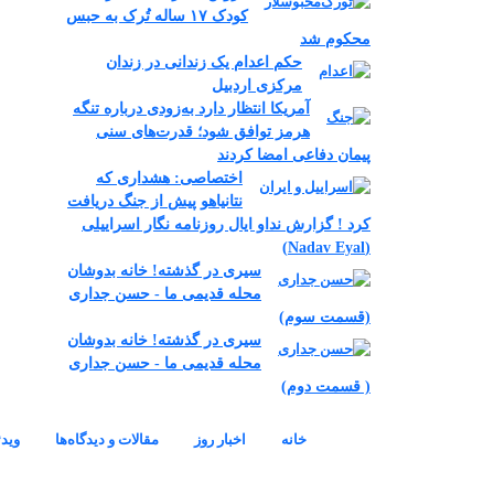
کودک ۱۷ ساله تُرک به حبس
محکوم شد
حکم اعدام یک زندانی در زندان
مرکزی اردبیل
آمریکا انتظار دارد به‌زودی درباره تنگه
هرمز توافق شود؛ قدرت‌های سنی
پیمان دفاعی امضا کردند
اختصاصی: هشداری که
نتانیاهو پیش از جنگ دریافت
کرد ! گزارش نداو ایال روزنامه نگار اسراییلی
(Nadav Eyal)
سیری در گذشته! خانه بدوشان
محله قدیمی ما - حسن جداری
(قسمت سوم)
سیری در گذشته! خانه بدوشان
محله قدیمی ما - حسن جداری
( قسمت دوم)
Footer menu
خانه
اخبار روز
مقالات و دیدگاه‌ها
ویدئ