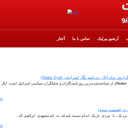
آرشیو بیرلیک
تماس با ما
آختار
و ایال روزنامه نگار اسراییلی (Nadav Eyal)
، از شناخته‌شده‌ترین روزنامه‌نگاران و تحلیلگران سیاسی اسرائیل است. ایال س
re
داری (قسمت سوم)
ک ، با مردی باریک اندام نسبته بلند قد به نام مشهدی ابراهیم که…
re