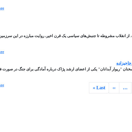
re
. از انقلاب مشروطه تا جنبش‌های سیاسی یک قرن اخیر، روایت مبارزه در این سرزمین
re
حاجیزاده
نان "ریوار آبدانان" یکی از اعضای ارشد پژاک درباره آمادگی برای جنگ در صورت ف
re
صفحه بعد
صفحه آخر
Last »
››
…