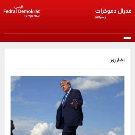
Skip to main content
فارسی
▼
Main navigation
خانه
اخبار روز
درباره ما
معرفی حزب
انتشارات
مرامنامه
بیانیه‌ها
اخبار
اساسنامه
راپورتلار
اخبار روز
عضویت در حزب
منشور اخلاقی
مقالات و دیدگاه‌ها
اخبار حزب