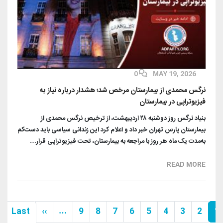
0
MAY 19, 2026
نرگس محمدی از بیمارستان مرخص شد؛ هشدار درباره نیاز به
فیزیوتراپی در بیمارستان
بنیاد نرگس روز دوشنبه ۲۸ اردیبهشت، از ترخیص نرگس محمدی از
بیمارستان پارس تهران خبر داد و اعلام کرد این زندانی سیاسی باید دست‌کم
به‌مدت یک ماه هر روز با مراجعه به بیمارستان، تحت فیزیوتراپی قرار…
READ MORE
Pagination
صفحه بعد
Last
››
…
9
8
7
6
5
4
3
2
1