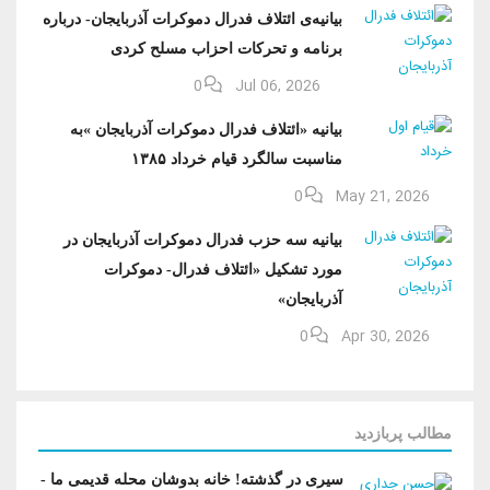
بیانیه‌ی ائتلاف فدرال دموکرات آذربایجان- درباره
برنامه و تحرکات احزاب مسلح کردی
0
Jul 06, 2026
بیانیه «ائتلاف فدرال دموکرات آذربایجان »به
مناسبت سالگرد قیام خرداد ۱۳۸۵
0
May 21, 2026
بیانیه سه حزب فدرال دموکرات آذربایجان در
مورد تشکیل «ائتلاف فدرال- دموکرات
آذربایجان»
0
Apr 30, 2026
مطالب پربازدید
سیری در گذشته! خانه بدوشان محله قدیمی ما -