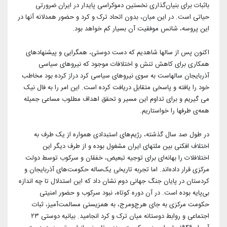
باثبات برای بنیان‌گذاری نخستین دموکراسی پایدار در ایران
ضرورتی
حیاتی است. در این میان، بدون اتحاد ترک و کرد و حضور همدلانه آنها در
این پروسه، شانس موفقیت آن بسیار کم خواهد بود.
اکنون پس از سالها شاهدیم که دست دوستی، همگرایی و پیشنهادهای
همکاری برای کاهش تنش و اختلافات موجود که نیروهای سیاسی
آذربایجان سالهاست به سوی نیروهای سیاسی کرد دراز کرده بود مخاطب
خود را یافته و پاسخی متقابل دریافت کرده است. این امر را به فال نیک
می گیریم و برای تداوم این مسیر و تحقق اهداف مطلوب مساعی جمیله
همه‌ی طرفها را خواستاریم.
در طول صد سال گذشته، رژیم‌های استبدادی همواره از یک طرف به
اختلاف افکنی بین ملتهای ایران مشغول بوده و از طرف دیگر این
اختلافلات را بهانه‌ای برای توجیه تبعیض، خفقان و سرکوب توسط دولت
مرکزی قرار داده‌اند. اما تجربه تاریخی یک‌ساله حکومت‌های آذربایجان و
کردستان در پایان جنگ جهانی دوم نشان داد که این استدلال تا چه اندازه
بی‌پایه بوده است. در آن دوره کوتاه، نبود سرکوب و حضور امنیتی
حکومت مرکزی به جای هرج‌ومرج، به همزیستی مسالمت‌آمیز، ثبات
اجتماعی و روابط دوستانه میان ترک و کرد انجامید. بیانیه دوستی ۲۳