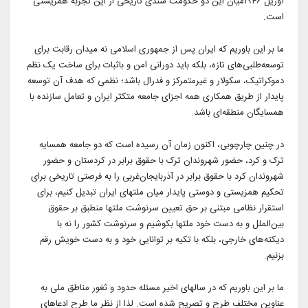
آوریل ۱۹۴۶میان این دو حکومت سندی تاریخی از این تجربه همزیستی
است.
ما بر این باوریم که ایران پس از جمهوری اسلامی نه میدان رقابت برای
توسعه‌طلبی‌های تازه، بلکه باید دورانی امن و باثبات برای ساخت یک نظم
دموکراتیک، سکولار و غیرمتمرکز و فدرال باشد؛ نظمی که هدف آن توسعه
پایدار از طریق همکاری همه اجزای جامعه متکثر ایران و تعامل سازنده با
همسایگان منطقه‌ای باشد.
در چنین چارچوبی، اکنون زمان آن رسیده است که دو جامعه همسایه
ترک و کرد، حضور شهروندان ترک با حقوق برابر در کردستان و حضور
شهروندان کرد با حقوق برابر در آذربایجان‌غربی را به فرصتی تاریخی برای
تحکیم همزیستی و دوستی پایدار میان ملتهای ایران تبدیل کنیم، برای
استقرار نظامی مبتنی بر حق تعیین سرنوشت ملتها منطبق بر حقوق
بین‌الملل و به دست خود ملتها بکوشیم و سرنوشت کشور را نه با
دیکته‌های خارجی، بلکه با تکیه بر توانایی خود و به دست خویش رقم
بزنیم.
ما بر این باوریم که در سالهای اخیر مسئله حدود و ثغور مناطق ملی به
عناوین مختلف طرح و تصریح شده است. لذا از نظر ما طرح ادعاهای