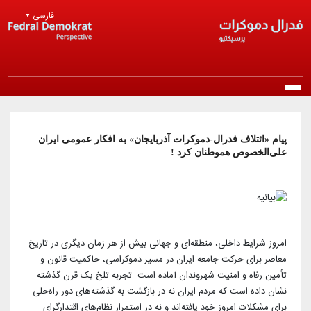
Skip to main content
فارسی
▼
Main navigation
خانه
پیام «ائتلاف فدرال-دموکرات آذربایجان» به افکار عمومی ایران
علی‌الخصوص هموطنان کرد !
درباره ما
معرفی حزب
انتشارات
مرامنامه
بیانیه‌ها
اخبار
امروز شرایط داخلی، منطقه‌ای و جهانی بیش از هر زمان دیگری در تاریخ
معاصر برای حرکت جامعه ایران در مسیر دموکراسی، حاکمیت قانون و
اساسنامه
راپورتلار
تأمین رفاه و امنیت شهروندان آماده است. تجربه تلخ یک قرن گذشته
اخبار روز
عضویت در حزب
نشان داده است که مردم ایران نه در بازگشت به گذشته‌های دور راه‌حلی
منشور اخلاقی
مقالات و دیدگاه‌ها
اخبار حزب
برای مشکلات امروز خود یافته‌اند و نه در استمرار نظام‌های اقتدارگرای