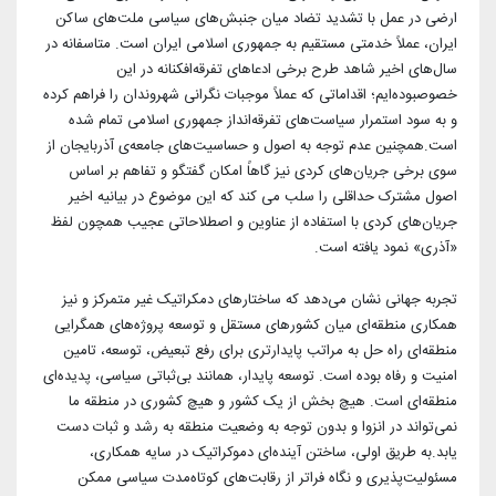
ارضی در عمل با تشدید تضاد میان جنبش‌های سیاسی ملت‌های ساکن
ایران، عملاً خدمتی مستقیم به جمهوری اسلامی ایران است. متاسفانه در
سال‌های اخیر شاهد طرح برخی ادعاهای تفرقه‌افکنانه در این
خصوصبوده‌ایم؛ اقداماتی که عملاً موجبات نگرانی شهروندان را فراهم کرده
و به سود استمرار سیاست‌های تفرقه‌انداز جمهوری اسلامی تمام شده
است.همچنین عدم توجه به اصول و حساسیت‌های جامعه‌ی آذربایجان از
سوی برخی جریان‌های کردی نیز گاهاً امکان گفتگو و تفاهم بر اساس
اصول مشترک حداقلی را سلب می کند که این موضوع در بیانیه اخیر
جریان‌های کردی با استفاده از عناوین و اصطلاحاتی عجیب همچون لفظ
«آذری» نمود یافته است.
تجربه جهانی نشان می‌دهد که ساختارهای دمکراتیک غیر متمرکز و نیز
همکاری منطقه‌ای میان کشورهای مستقل و توسعه پروژه‌های همگرایی
منطقه‌ای راه حل به مراتب پایدارتری برای رفع تبعیض، توسعه، تامین
امنیت و رفاه بوده است. توسعه پایدار، همانند بی‌ثباتی سیاسی، پدیده‌ای
منطقه‌ای است. هیچ بخش از یک کشور و هیچ کشوری در منطقه ما
نمی‌تواند در انزوا و بدون توجه به وضعیت منطقه به رشد و ثبات دست
یابد.به طریق اولی، ساختن آینده‌ای دموکراتیک در سایه همکاری،
مسئولیت‌پذیری و نگاه فراتر از رقابت‌های کوتاه‌مدت سیاسی ممکن