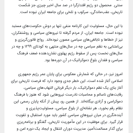
آرشیو بیرلیک
شبکه های اجتماعی حزب
سنتی. محصول دو رژیم اقتدارگرا در صد سال اخیر چیزی جز شکست
ویدئو‌ها
تاریخی، عقب‌ماندگی، سرکوب و تلخی برای جامعه ایران نبوده است.
شعب و نمایندگان
تماس با ما
دانلود
با این حال، مسئولیت این کارنامه منفی تنها بر دوش حکومت‌های مستبد
شورای مرکزی
نبوده است. جامعه ایران، از مردم گرفته تا نیروهای سیاسی و روشنفکران،
آختار
نیز از خطاها و نابالغی‌های سیاسی مصون نبوده‌اند. رواج قانون‌گریزی و
بی‌اعتنایی به نظم سیاسی چه در سال‌های منتهی به کودتای ۱۲۹۹ و چه در
سال‌های نخست پس از سقوط رژیم پهلوی نشان‌دهنده ضعف فرهنگ
سیاسی و فقدان بلوغ دموکراتیک در آن دوره‌ها بود.
امروز نیز، در حالی که شمارش معکوس برای پایان عمر رژیم جمهوری
اسلامی آغاز شده است، این خطر جدی وجود دارد که فرصت تاریخی برای
آغاز بنای یک نظم دموکراتیک، بار دیگر قربانی التهاب‌های سیاسی،
رقابت‌های ناسالم و محاسبات نادرست نیروهایی شود که هنوز با فرهنگ
دموکراسی و آزادی بیگانه‌اند. از همین رو، پیش از آنکه پایان رسمی این
نظام رقم بخورد، هر نشانه‌ای از بلوغ سیاسی، مسئولیت‌پذیری و
آینده‌نگری در میان نیروهای سیاسی کشور باید مورد استقبال و تقویت
قرار گیرد. برای موفقیت در این مأموریت تاریخی، گفتگو و برنامه‌ریزی
برای گذار مسالمت‌آمیز، مدیریت دوران انتقال و ایجاد یک دوره امن و