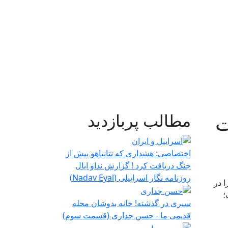
ت
مطالب پربازدید
اختصاصی: هشداری که نتانیاهو پیش از
جنگ دریافت کرد ! گزارش نداو ایال
روزنامه نگار اسراییلی (Nadav Eyal)
ا در
؛
سیری در گذشته! خانه بدوشان محله
قدیمی ما - حسن جداری (قسمت سوم)