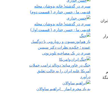
سیری در گذشته! خانه بدوشان محله
قدیمی ما - حسن جداری ( قسمت دوم)
یران
سیری در گذشته! خانه بدوشان محله
قدیمی ما - حسن جداری ( قسمت اول)
ار
باز هم‌اپوزیسیون‌ و رویارویی با ‌دو‌گسل
عمده ؛ چکیده نظرات دکتر سیمین
صبری در یک مصاحبه تلویزیونی
جنگ در خاورمیانه: دونالد ترامپ حملات
آمریکا علیه ایران را به حالت تعلیق
م
درآورد
نگۀ
به یاد محرم ایماز _ ابراهیم ساوالان