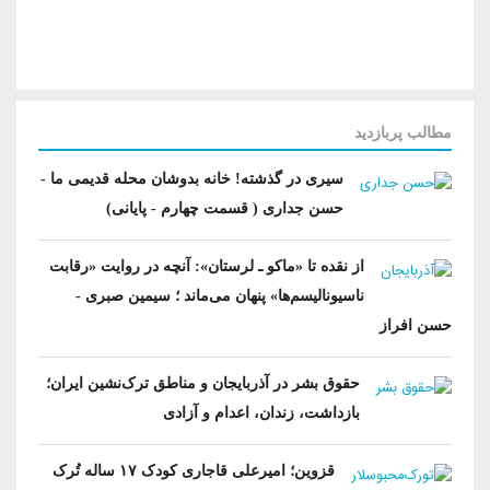
آرشیو بیرلیک
شبکه های اجتماعی حزب
ویدئو‌ها
شعب و نمایندگان
تماس با ما
دانلود
شورای مرکزی
آختار
مطالب پربازدید
سیری در گذشته! خانه بدوشان محله قدیمی ما -
حسن جداری ( قسمت چهارم - پایانی)
از نقده تا «ماکو ـ لرستان»: آنچه در روایت «رقابت
ناسیونالیسم‌ها» پنهان می‌ماند ؛ سیمین صبری -
حسن افراز
حقوق بشر در آذربایجان و مناطق ترک‌نشین ایران؛
بازداشت، زندان، اعدام و آزادی
قزوین؛ امیرعلی قاجاری کودک ۱۷ ساله تُرک