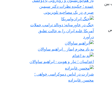
باز هم‌اپوزیسیون‌ و رویارویی با ‌دو‌گسل
 بین
عمده ؛ چکیده نظرات دکتر سیمین
صبری در یک مصاحبه تلویزیونی
جنگ در خاورمیانه: دونالد ترامپ حملات
بس
آمریکا علیه ایران را به حالت تعلیق
درآورد
به یاد محرم ایماز _ ابراهیم ساوالان
اعدامیان ؛ تبار و هویت - ابراهیم ساوالان
شرارت در لباس دموکراسی‌ خواهی ؛
محسن_غایبزاده