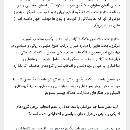
آرشیو بیرلیک
شبکه های اجتماعی حزب
فارسی آلمان بعنوان سخنگوی حزب دموکرات آذربایجان مطالبی را در
ویدئو‌ها
رابطه با نتایج انتخابات «کنگره آزادی ایران » و‌عدم‌حضور اتنیکها ، به جز
شعب و نمایندگان
دو‌تن از آنها که نمایندگانی از کوردها و بلوچ‌ها بودند، اظهار داشته اید. (
تماس با ما
دانلود
منبع در پاورقی۱).
شورای مرکزی
آختار
نتایج انتخابات اخیر «کنگره آزادی ایران» و ترکیب منتخب شورای
مرکزی، بحث‌هایی را درباره میزان بازتاب تنوع ملیتی ، زبانی و سیاسی در
نهادهای اپوزیسیون برانگیخته است. برخی فعالان معتقدند که حتی در
فرآیندهای آزاد و شفاف نیز ممکن است عوامل تاریخی، رسانه‌ای و
ساختاری بر میزان دیده‌شدن و انتخاب‌شدن گروه‌های مختلف اثر بگذارد.
در همین رابطه، در گفت‌وگوی پیش رو تلاش کرده‌ایم دیدگاه‌های شما را
درباره نقش پیش‌زمینه‌های تاریخی، بازنمایی رسانه‌ای، تجربه گروه‌های
اتنیکی و راهکارهای مشارکت عادلانه بیشتر بشنویم.
۱.به نظر شما چه عواملی باعث حذف یا عدم انتخاب برخی گروه‌های
اتنیکی و ملیتی در فرآیندهای سیاسی و انتخاباتی شده است؟
قبل از هر چیز من باید بگویم به باور من، نتیجه این انتخابات را
جواب :