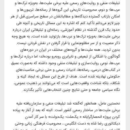
تبلیغات منفی و روایت‌های رسمی علیه برخی ملیت‌ها، به‌ویژه ترک‌ها و
عرب‌ها؛ و دوم، محرومیت تاریخی این گروه‌ها از رسانه‌ها، تریبون‌ها و
امکان بازتاب گسترده دیدگاه‌ها و مطالباتشان در سطح سراسری.قبل از هر
چیز لازم می‌دانم تأکید کنم که اشاره به این مسائل تاریخی و آنچه طی
حدود یک قرن گذشته در نظام آموزشی، رسانه‌ای و تبلیغاتی ایران درباره
برخی ملیت‌ها، به‌ویژه ترک‌ها و عرب‌ها، بازتولید شده است، به هیچ وجه
ذکر مصیبت و از سر مظلوم‌نمایی یا قرار گرفتن در نقش قربانی نیست.
بدون تردید، همه ملیت‌ها و گروه‌های مختلف در ایران در دوره‌های
گوناگون با اشکالی از تبعیض و نابرابری روبه‌رو بوده‌اند؛ اما درباره ترک‌ها و
عرب‌ها، نوعی روایت‌سازی و تبلیغات منفی وجود داشته که به‌صورت عمیق
در کتاب‌های درسی، رسانه‌ها، ادبیات رسمی و حتی برخی مناسبت‌های
حکومتی نهادینه شده است. هدف از طرح این مسائل نه ایجاد کینه و
شکاف، بلکه شناخت واقعیت‌هایی است که می‌توانند بر ذهنیت عمومی،
نگاه سیاسی جامعه و حتی نتایج چنین انتخاب‌هایی تأثیر بگذارند.
نخستین عامل، همانطور که‌گفته شد تبلیغات منفی و سازمان‌یافته علیه
برخی ملیت‌ها در ساختار رسمی کشور است. البته که بعد از آغاز به پیاده
کردن پروژه انحصارگرایانه « یک‌ملت- یک‌دولت» با سر کار آمدن
دیکتاتوری رضا شاه به دست انگلیس ، محرومیت فرهنگی زبانی و‌حتی