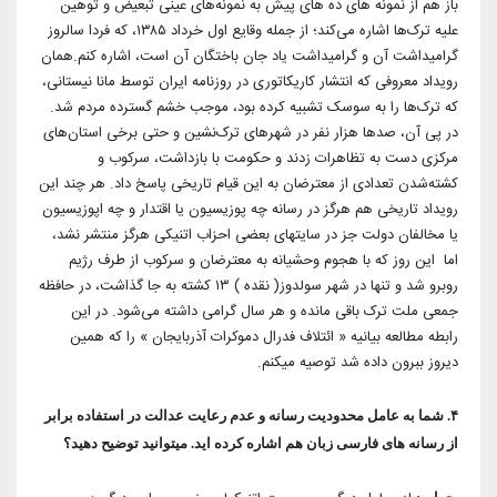
باز هم از نمونه های ده های پیش به نمونه‌های عینی تبعیض و توهین
علیه ترک‌ها اشاره می‌کند؛ از جمله وقایع اول خرداد ۱۳۸۵، که فردا سالروز
گرامیداشت آن و گرامیداشت یاد جان باختگان آن است، اشاره کنم.همان
رویداد معروفی که انتشار کاریکاتوری در روزنامه ایران توسط مانا نیستانی،
که ترک‌ها را به سوسک تشبیه کرده بود، موجب خشم گسترده مردم شد.
در پی آن، صدها هزار نفر در شهرهای ترک‌نشین و حتی برخی استان‌های
مرکزی دست به تظاهرات زدند و حکومت با بازداشت، سرکوب و
کشته‌شدن تعدادی از معترضان به این قیام تاریخی پاسخ داد. هر چند این
رویداد تاریخی هم هرگز در رسانه چه پوزیسیون یا اقتدار ‌و چه اپوزیسیون
یا مخالفان دولت جز در سایتهای بعضی احزاب اتنیکی هرگز منتشر نشد،
اما این روز که با هجوم وحشیانه به معترضان و سرکوب از طرف رژیم
روبرو شد و تنها در شهر سولدوز( نقده ) ۱۳ کشته به جا گذاشت، در حافظه
جمعی ملت ترک باقی مانده و هر سال گرامی داشته می‌شود. در این
رابطه مطالعه بیانیه « ائتلاف فدرال دموکرات آذربایجان » را که همین
دیروز ببرون داده شد توصیه میکنم.
۴. شما به عامل محدودیت رسانه و عدم رعایت عدالت در استفاده برابر
از رسانه های فارسی زبان هم اشاره کرده اید. میتوانید توضیح دهید؟