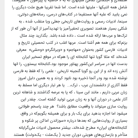
اقتصادی و اجتماعی تمامی ملیتهای که به « حاشیه یا پیرامون » معروفند،
شامل همه اتنیکها - ملیتها شده است. اما شما تقریبا هیچ ملت دیگری را
نمی یابید که علیه آنها مستقیما در کتاب‌های درسی، رسانه‌های دولتی،
سینما، ادبیات رسمی و روایت‌های تاریخی جعلی و‌یا منقلب شده ، به
شکلی بسیار هدفمند تصویری تحقیرآمیز یا تهدیدآمیز از آنها آن طور که از
ترک‌ها و عرب‌ها ارائه شده است ، داده شده باشد. بگذارید چند مثال
بزنم‌که برای همه هم آشنا است. عربها اغلب در کتب تحصیلی تاریخ و
ادبیات فارسی کشور به‌عنوان «مهاجم» و «ویرانگر»و «وحشی» معرفی
شده‌اند که مثلا گویا تنها کتابخانه ای را هم‌که در موقع تسخیر ایران
بدست انها در سراسر این‌کشور پهناور موجود بود،کتابخانه بیستون، را انها
آتش زده اند و از این رو گویا ‌گنجینه تاریخی - علمی را که فقط به فارسی
نوشته شده بود و‌در آنجا ذخیره بود نابود کردند و به همین دلیل امروز
فقط آثاری از دانشمندان عرب ، ترک،… یا هر تبار دیگری اما مسلط به
زبان عربی داریم‌ ، مانند ابن سینا ، که پا به عرصه گذاشتند و‌ شاهانه ترین
آثار علمی در دوران آنها و به زبان عربی تولید گشته است. چقدر این
روایت سازی میتواند با واقعیت مطابق باشد؟ هر چند پاسخم طولانی
میشود اما اجازه بدهید برای یک بار و برای همیشه بگویم‌که در واقع،
بسیاری از روایت‌هایی که بعدها درباره «سوزاندن اماکن پر شکوه ‌و
کتابخانه‌های ایران» مطرح شده‌اند، بیشتر محصول ادبیات ملی‌گرایانه
متأخر و بازسازی‌های هویتی دوران جدید ( یک‌ملت - یک‌دولت) هستند