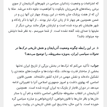
که اعتراضات و وضعیت زندانیان سیاسی در شهرهای آذربایجان از سوی
برخی رسانه‌های فارسی‌زبان بایکوت یا کم‌اهمیت جلوه داده می‌شد. مثلا با
آن ‌که از هفت پزشک جان باخته در این رویداد چهار تن آنها زن و در
ضمن همچنین هر چهار تا از زنان ترک تبار بودند ، از آنها با ذکر زادکاه و
شهر هایشان نام برده شده است و تبارشان هرگز مانند برخی دیگر از
ملیتها با صدای بلند گفته نشده است. از شما میپرسم ، به نظر شما دلیلش
چه میتواند باشد؟
۵.
در
این رابطه چگونه وضعیت آذربایجان و نقش تاریخی ترک‌ها در
تحولات سیاسی ایران، به‌ویژه مشروطه، را توضیح می‌دهد؟
تأکید می‌کنم که ترک‌ها در بخش بزرگی از تاریخ ایران نه‌تنها
جواب:
بخشی از ساختار قدرت بوده‌اند، بلکه دولت‌ها و حکومت‌های متعددی را
تشکیل داده‌اند و نقش مهمی در اداره کشور داشته‌اند. همین قانون
اساسی که پهلوی داشت و امروز جمهوری اسلامی آنرا با تغییراتی ادامه
میدهد در دوران قاجار از بلژیک به ایران آورده شده است. همچنین
آذربایجان در انقلاب مشروطه جایگاهی اساسی داشته و نام آن با ستار
خان‌ها و باقر خان‌ها با قانون‌خواهی، آزادی‌خواهی و مبارزه سیاسی گره
خورده است. با این حال، به‌تدریج این نقش تاریخی در روایت رسمی