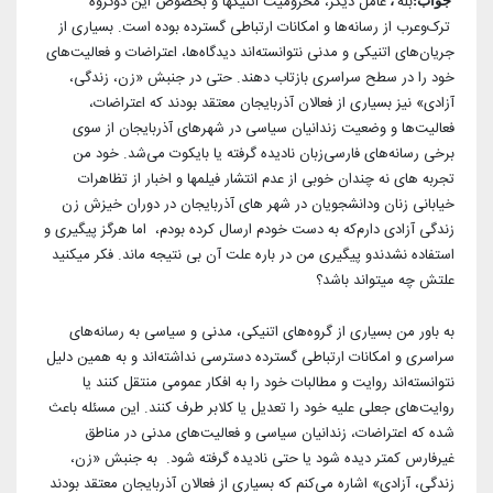
بله
عامل دیگر، محرومیت اتنیکها و بخصوص این دو‌گروه
جواب:
،
ترک‌و‌عرب از رسانه‌ها و امکانات ارتباطی گسترده بوده است. بسیاری از
جریان‌های اتنیکی و مدنی نتوانسته‌اند دیدگاه‌ها، اعتراضات و فعالیت‌های
خود را در سطح سراسری بازتاب دهند. حتی در جنبش «زن، زندگی،
آزادی» نیز بسیاری از فعالان آذربایجان معتقد بودند که اعتراضات،
فعالیت‌ها و وضعیت زندانیان سیاسی در شهرهای آذربایجان از سوی
برخی رسانه‌های فارسی‌زبان نادیده گرفته یا بایکوت می‌شد. خود من‌
تجربه های نه چندان خوبی از عدم انتشار فیلمها و اخبار از تظاهرات
خیابانی زنان و‌دانشجویان در شهر های آذربایجان در دوران خیزش زن
زندگی آزادی دارم‌که به دست خودم ارسال کرده بودم، اما هرگز پیگیری و
استفاده نشدندو پیگیری من در باره علت آن بی نتیجه ماند. فکر میکنید
علتش چه میتواند باشد؟
به باور من بسیاری از گروه‌های اتنیکی، مدنی و سیاسی به رسانه‌های
سراسری و امکانات ارتباطی گسترده دسترسی نداشته‌اند و به همین دلیل
نتوانسته‌اند روایت و مطالبات خود را به افکار عمومی منتقل کنند یا
روایت‌های جعلی علیه خود را تعدیل یا کلابر طرف کنند. این مسئله باعث
شده که اعتراضات، زندانیان سیاسی و فعالیت‌های مدنی در مناطق
غیرفارس کمتر دیده شود یا حتی نادیده گرفته شود. به جنبش «زن،
زندگی، آزادی» اشاره می‌کنم که بسیاری از فعالان آذربایجان معتقد بودند