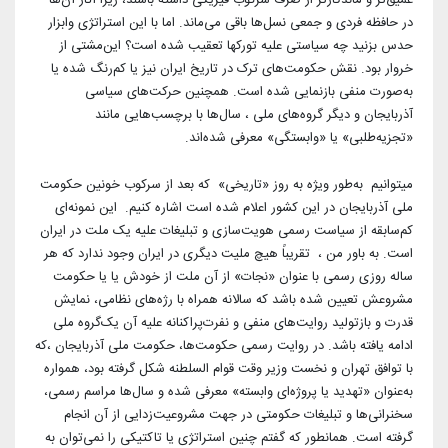
در حافظه فردی و جمعی نسل‌ها باقی می‌ماند. اما با این استراتژی و‌ابزار
حدس بزنید چه سیاستی علیه تورکها تعقیب شده است؟ این‌‌مشتی از
خروار بود. نقش حکومت‌های ترک در تاریخ ایران نیز یا کم‌رنگ شده یا
به‌صورت منفی بازنمایی شده است. همچنین حرکت‌های سیاسی
آذربایجان و دیگر گروه‌های ملی ، سال‌ها با برچسب‌هایی مانند
«تجزیه‌طلبی» یا «وابستگی» معرفی شده‌اند.
میتوانیم به‌طور ویژه به روز «تاریخی» که بعد از سرکوب خونین حکومت
ملی آذربایجان در این کشور اعلام شده است اشاره کنیم. این نمونه‌ای
کم‌سابقه از سیاست رسمی هویت‌سازی و تبلیغات علیه یک ملت در ایران
است. به باور من ، تقریباً هیچ ملیت دیگری در ایران وجود ندارد که هر
ساله روزی رسمی با عنوان «نجات» از آن ملت از خودش یا یا حکومت
مشروعش تعیین شده باشد که سالانه همراه با رژه‌های نظامی، نمایش
قدرت و بازتولید روایت‌های منفی و نفرت‌پراکنانه علیه آن یک‌گروه ملی
ادامه یافته باشد. در روایت رسمی حکومت‌ها، حکومت ملی آذربایجان ،که
با توافق تهران و نخست وزیر وقت قوام السلطنه شکل گرفته بود، همواره
به‌عنوان «تهدید یا پروژه‌ای وابسته» معرفی شده و سال‌ها مراسم رسمی،
سخنرانی‌ها و تبلیغات حکومتی در جهت مشروعیت‌زدایی از آن انجام
گرفته است. همانطور که گفتم چنین استراتژی یا تاکتیکی را نمی‌توان به