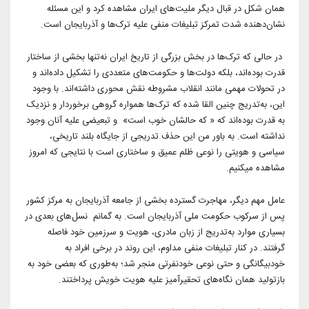
همان شکل در قبال دیگر ملیت‌های ایران مشاهده کرد و این مسئله
نشان‌دهنده شدت تمرکز تبلیغات منفی علیه ترک‌ها و آذربایجان است.
در حالی که ترک‌ها در بخش بزرگی از تاریخ ایران نه‌تنها بخشی از ساختار
قدرت بوده‌اند، بلکه دولت‌ها و حکومت‌های متعددی را تشکیل داده‌اند و
در تحولات مهمی مانند انقلاب مشروطه نقش محوری داشته‌اند. با وجود
این، به‌تدریج چنین القا شده که ترک‌ها همواره گروهی برخوردار و نزدیک
به قدرت بوده‌اند که « که حالشان خوب است» و تبعیضی علیه آنان وجود
نداشته است. به باور من این حذف تدریجی از جایگاه بلند تاریخی،
سیاسی و هویتی را نوعی ظلم عمیق و ساختاری است با نتایجی که امروز
مشاهده میکنیم.
عامل مهم دیگر، مهاجرت گسترده بخشی از جامعه آذربایجان به مرکز کشور
پس از سرکوب حکومت ملی آذربایجان است. به‌ گمانم نسل‌های بعدی در
بسیاری موارد به‌تدریج از زبان مادری، هویت و سرزمین خود فاصله
گرفتند. در کنار تبلیغات منفی مداوم، این روند در برخی افراد به
خودبیگانگی و حتی نوعی خودنفرتی منجر شد؛ به‌طوری که بعضی خود به
بازتولید همان نگاه‌های تحقیرآمیز علیه هویت خویش پرداختند.