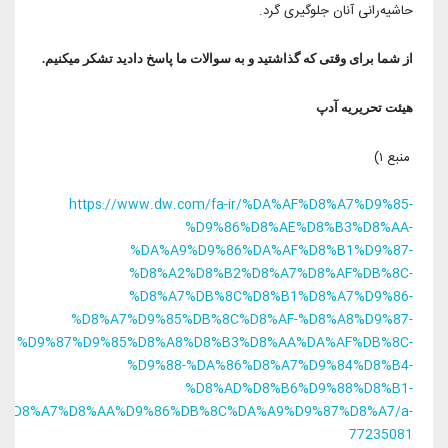
حاشیه‌رانی آنان جلوگیری گرد.
از شما برای وقتی که گذاشتید و به سوالات ما پاسخ دادید تشکر میکنیم.
هیئت تحریریه آدپ
منبع ۱)
https://www.dw.com/fa-ir/%DA%AF%D8%A7%D9%85-
%D9%86%D8%AE%D8%B3%D8%AA-
%DA%A9%D9%86%DA%AF%D8%B1%D9%87-
%D8%A2%D8%B2%D8%A7%D8%AF%DB%8C-
%D8%A7%DB%8C%D8%B1%D8%A7%D9%86-
%D8%A7%D9%85%DB%8C%D8%AF-%D8%A8%D9%87-
%D9%87%D9%85%D8%A8%D8%B3%D8%AA%DA%AF%DB%8C-
%D9%88-%DA%86%D8%A7%D9%84%D8%B4-
%D8%AD%D8%B6%D9%88%D8%B1-
%D8%A7%D8%AA%D9%86%DB%8C%DA%A9%D9%87%D8%A7/a-
77235081