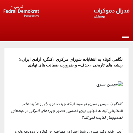
Skip to main content
فارسی
▼
Main navigation
خانه
نگاهی کوتاه به انتخابات شورای مرکزی «کنگره آزادی ایران»؛
ریشه های تاریخی «حذف» و ضرورت ضمانت های نهادی
درباره ما
معرفی حزب
انتشارات
مرامنامه
بیانیه‌ها
اخبار
گفتگو با سیمین صبری در مورد اینکه چرا صندوق رای و فرآیندهای
انتخاباتیِ آزاد به تنهایی برای تضمین حضور چهره‌های اتنیکی در نهادهای
اساسنامه
راپورتلار
تصمیم‌ساز کفایت نمی‌کند؟
اخبار روز
عضویت در حزب
منشور اخلاقی
مقالات و دیدگاه‌ها
اخبار حزب
آدپ: خانم دکتر صبری ، شما اخیرا در مصاحبه ای کوتاه با «دویچه وله »