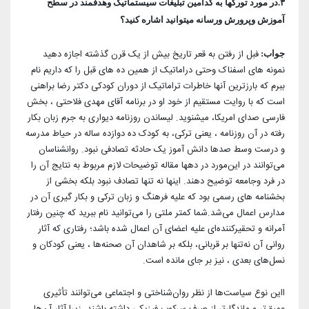
۳.در مورد تورکها به کدامین تبلیغات سیستماتیک و‌هدفمند در سطح
آموزش و‌پرورش و‌رسانه میتوانید اشاره کنید؟
فبل از رفتن به قعر تاریخ بیش از یک قرن گذشته اجازه دهید
جواب:
نمونه های اسفناک و‌حتی دراماتیک از همین ده های قبل را که داریم نام
ببرم که بارزترین آنها خاطرات تراماتیک از دوران کودکی دکتر رضا براهنی
است که با روایت مستقیم از خود او در برنامه آقای مهدی فلاحتی ، بخش
فارسی صدای امریکا، میشنوید. لیساندن روزنامه دیواری به جرم زبان بکار
رفته در آن روزنامه ، یعنی ترکی، به کودک ده دوازده ساله در حیاط مدرسه
و درست وسط صدها دانش آموز یک حادثه تصادفی نبود. روانشناسان
می‌توانند در این‌مورد در دهها مقاله توضیحات لازم مربوط به نتایج آن را
در فرد و‌جامعه توضیح دهند. اینها نه تنها تصادف نبود بلکه بخشی از
بخشنامه های رسمی بود که علیه فرهنگ و زبان ترکی و بکار گیری آن در
مدارس اعمال می‌شد.شما کمتر ملتی را می‌توانید نام ببرید که چنین رفتار
آمرانه و تحقیرکننده‌ای علیه اعضای آن اعمال شده باشد؛ رفتاری که آثار
روانی آن نه‌تنها بر قربانی، بلکه بر شاهدان آن صحنه‌ها ، یعنی کودکان و
نسل‌های بعدی ، نیز بر جای مانده است.
ااین نوع سیاست‌ها از نظر روان‌شناختی و اجتماعی می‌توانند تأثیری
عمیق‌تر و ماندگارتر از صرف سرکوب فیزیکی داشته باشند، زیرا آثار آن‌ها