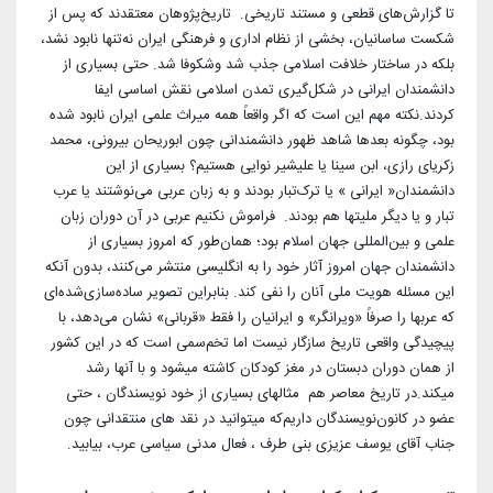
تا گزارش‌های قطعی و مستند تاریخی. تاریخ‌پژوهان معتقدند که پس از
شکست ساسانیان، بخشی از نظام اداری و فرهنگی ایران نه‌تنها نابود نشد،
بلکه در ساختار خلافت اسلامی جذب شد و‌شکوفا شد. حتی بسیاری از
دانشمندان ایرانی در شکل‌گیری تمدن اسلامی نقش اساسی ایفا
کردند.نکته مهم این است که اگر واقعاً همه میراث علمی ایران نابود شده
بود، چگونه بعدها شاهد ظهور دانشمندانی چون ابوریحان بیرونی، محمد
زکریای رازی، ابن سینا یا علیشیر نوایی هستیم؟ بسیاری از این
دانشمندان« ایرانی » یا ترک‌تبار بودند و به زبان عربی می‌نوشتند‌ یا عرب
تبار و یا دیگر ملیتها هم بودند. فراموش نکنیم عربی در آن دوران زبان
علمی و بین‌المللی جهان اسلام بود؛ همان‌طور که امروز بسیاری از
دانشمندان جهان امروز آثار خود را به انگلیسی منتشر می‌کنند، بدون آنکه
این مسئله هویت ملی آنان را نفی کند. بنابراین تصویر ساده‌سازی‌شده‌ای
که عربها را صرفاً «ویرانگر» و ایرانیان را فقط «قربانی» نشان می‌دهد، با
پیچیدگی واقعی تاریخ سازگار نیست اما تخم‌سمی است که در این کشور
از همان دوران دبستان در مغز کودکان کاشته میشود و با آنها رشد
میکند.در تاریخ معاصر هم مثالهای بسیاری از خود نویسندگان ، حتی
عضو در کانون‌نویسندگان داریم‌که میتوانید در نقد های منتقدانی چون
جناب آقای یوسف عزیزی بنی طرف ، فعال مدنی سیاسی عرب، بیابید.