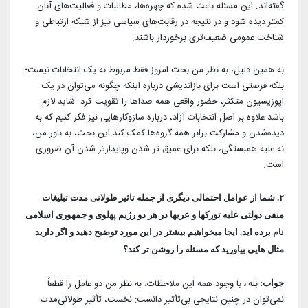
گفته‌اند. این مسئله باعث شده که چهره‌ها، مطالبات و فعالیت‌های آنان
کمتر دیده شود و در نتیجه در رقابت‌های سیاسی نیز از شبکه ارتباطی و
شناخت عمومی ضعیف‌تری برخوردار باشند.
به همین دلیل، به نظر من بحث امروز فقط مربوط به یک انتخابات نیست؛
بلکه فرصتی است برای بازاندیشی درباره اینکه چگونه می‌توان در یک
اپوزیسیون متکثر، حضور واقعی همه صداها را تقویت کرد. شاید لازم
باشد علاوه بر اصل انتخابات آزاد، درباره سازوکارهایی نیز فکر کنیم که به
دیده‌شدن و مشارکت برابر همه گروه‌ها کمک کند.این بحث، به باور من،
نه علیه همبستگی، بلکه برای عمیق تر شدن و‌پایدارتر شدن آن ضروری
است.
۲. شما از عوامل احتمالی دیگری از جمله تاثیر طولانی مدت تبلیغات
منفی دولتی علیه تورکها و عربها در هر دو رژیم پهلوی و جمهوری اسلامی
نام برده اید. ایجا میخواهیم بیشتر در این مورد توضیح دهید و اگر دارید
مثال هایی بیاورید که مسئله را روشن تر کند؟
بله
با وجود همه این ملاحظات، به نظر من دو عامل را قطعاً
جواب:
،
نمی‌توان در چنین نتایجی بی‌تأثیر دانست: نخست، تأثیر طولانی‌مدت