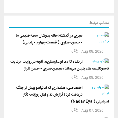
مطالب مرتبط
سیری در گذشته! خانه بدوشان محله قدیمی ما
- حسن جداری ( قسمت چهارم - پایانی)
0
Aug 08, 2026
از نقده تا «ماکو ـ لرستان»: آنچه در روایت «رقابت
ناسیونالیسم‌ها» پنهان می‌ماند ؛ سیمین صبری - حسن افراز
0
Aug 08, 2026
اختصاصی: هشداری که نتانیاهو پیش از جنگ
دریافت کرد ! گزارش نداو ایال روزنامه نگار
اسراییلی (Nadav Eyal)
0
Aug 07, 2026