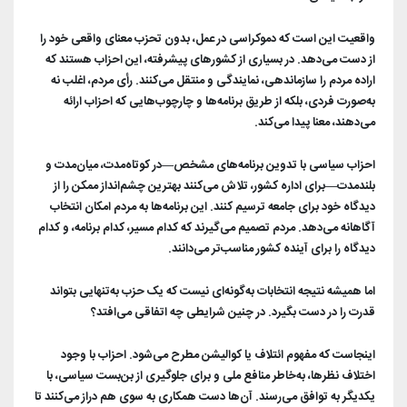
آرشیو بیرلیک
شبکه های اجتماعی حزب
ویدئو‌ها
واقعیت این است که دموکراسی در عمل، بدون تحزب معنای واقعی خود را
شعب و نمایندگان
تماس با ما
از دست می‌دهد. در بسیاری از کشورهای پیشرفته، این احزاب هستند که
دانلود
اراده مردم را سازماندهی، نمایندگی و منتقل می‌کنند. رأی مردم، اغلب نه
شورای مرکزی
به‌صورت فردی، بلکه از طریق برنامه‌ها و چارچوب‌هایی که احزاب ارائه
آختار
می‌دهند، معنا پیدا می‌کند.
احزاب سیاسی با تدوین برنامه‌های مشخص—در کوتاه‌مدت، میان‌مدت و
بلندمدت—برای اداره کشور، تلاش می‌کنند بهترین چشم‌انداز ممکن را از
دیدگاه خود برای جامعه ترسیم کنند. این برنامه‌ها به مردم امکان انتخاب
آگاهانه می‌دهد. مردم تصمیم می‌گیرند که کدام مسیر، کدام برنامه، و کدام
دیدگاه را برای آینده کشور مناسب‌تر می‌دانند.
اما همیشه نتیجه انتخابات به‌گونه‌ای نیست که یک حزب به‌تنهایی بتواند
قدرت را در دست بگیرد. در چنین شرایطی چه اتفاقی می‌افتد؟
اینجاست که مفهوم ائتلاف یا کوالیشن مطرح می‌شود. احزاب با وجود
اختلاف نظرها، به‌خاطر منافع ملی و برای جلوگیری از بن‌بست سیاسی، با
یکدیگر به توافق می‌رسند. آن‌ها دست همکاری به سوی هم دراز می‌کنند تا