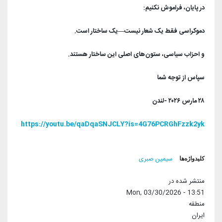
در پایان، فراموش نکنیم:
دموکراسی فقط یک شعار نیست—یک ساختار است.
و احزاب سیاسی، ستون‌های اصلی این ساختار هستند.
سپاس از توجه شما
۲۸ مارس ۲۰۲۶ -لندن
https://youtu.be/qaDqaSNJCLY?is=4G76PCRGhFzzk2yk
کلیدواژه‌ها
سیمین صبری
منتشر شده در
Mon, 03/30/2026 - 13:51
منطقه
ایران