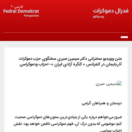
Skip to main content
فارسی
▼
Main navigation
خانه
متن و‌ویدیو سخنرانی دکتر سیمین صبری سخنگوی حزب دموکرات
آذربایجان در کنفرانس « کنگره آزادی ایران »- احزاب و‌دموکراسی
درباره ما
معرفی حزب
انتشارات
مرامنامه
بیانیه‌ها
اخبار
دوستان و همراهان گرامی
اساسنامه
راپورتلار
اخبار روز
امروز می‌خواهم درباره یکی از بنیادی‌ترین ستون‌های دموکراسی صحبت
عضویت در حزب
منشور اخلاقی
کنم؛ موضوعی که بدون درک آن، فهم دموکراسی ناقص خواهد بود: نقش
مقالات و دیدگاه‌ها
اخبار حزب
احزاب سیاسی.