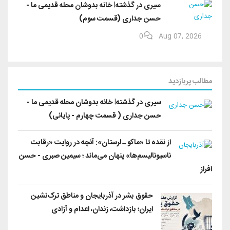
سیری در گذشته! خانه بدوشان محله قدیمی ما -
حسن جداری (قسمت سوم)
0
Aug 07, 2026
مطالب پربازدید
سیری در گذشته! خانه بدوشان محله قدیمی ما -
حسن جداری ( قسمت چهارم - پایانی)
از نقده تا «ماکو ـ لرستان»: آنچه در روایت «رقابت
ناسیونالیسم‌ها» پنهان می‌ماند ؛ سیمین صبری - حسن
افراز
حقوق بشر در آذربایجان و مناطق ترک‌نشین
ایران؛ بازداشت، زندان، اعدام و آزادی