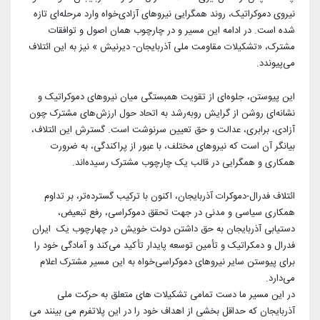
آرشیو بیرلیک
شبکه های اجتماعی حزب
نیروی دموکراتیک، روند همگرایی نیروهای آزادی‌خواه وارد مرحله‌ای تازه
ویدئو‌ها
شده است. در ادامه این مسیر و در چارچوب همان اصول و توافقات
شعب و نمایندگان
مشترک، «تشکیلات مقاومت ملی آذربایجان- دیرنیش » نیز به این ائتلاف
تماس با ما
دانلود
می‌پیوندد.
شورای مرکزی
آختار
این پیوستن، جلوه‌ای از تقویت همبستگی میان نیروهای دموکراتیک و
نشانه‌ای روشن از گرایش رو‌به‌رشد به اتحاد حول ارزش‌های مشترک چون
آزادی، برابری، عدالت و حق تعیین سرنوشت است. گسترش این ائتلاف،
بیانگر آن است که نیروهای مختلف، با عبور از پراکندگی، به ضرورت
همکاری و همگرایی در قالب یک چارچوب مشترک رسیده‌اند.
ائتلاف فدرال-دموکرات آذربایجان، اکنون با ترکیب گسترده‌تر، بر تداوم
همکاری سیاسی و مدنی در جهت تحقق دموکراسی، رفع تبعیض،
دستیابی آذربایجان به حق داشتن دولت خویش در چهارچوب یک ایران
فدرال و دمکراتیک و تأمین توسعه پایدار تأکید می‌کند و آمادگی خود را
برای پیوستن سایر نیروهای دموکراسی‌خواه به این مسیر مشترک اعلام
می‌دارد.
در این مسیر ما دست تمامی تشکیلات های متعلق به حرکت ملی
آذربایجان که حداقل بخشی از اهداف خود را در این پلاتفرم می بینند می