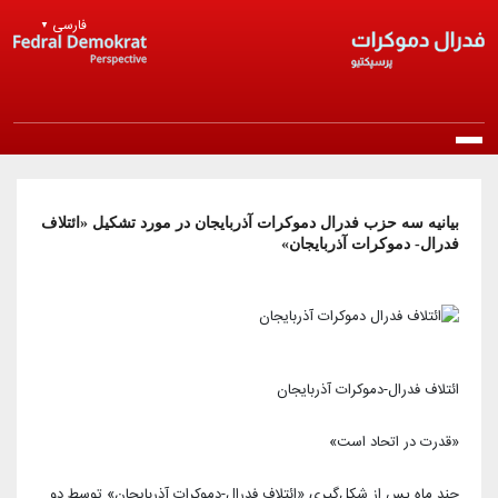
Skip to main content
فارسی
▼
Main navigation
خانه
بیانیه سه حزب فدرال دموکرات آذربایجان در مورد تشکیل «ائتلاف
فدرال- دموکرات آذربایجان»
درباره ما
معرفی حزب
انتشارات
مرامنامه
بیانیه‌ها
اخبار
ائتلاف فدرال-دموکرات آذربایجان
اساسنامه
راپورتلار
«قدرت در اتحاد است»
اخبار روز
عضویت در حزب
منشور اخلاقی
مقالات و دیدگاه‌ها
اخبار حزب
چند ماه پس از شکل‌گیری «ائتلاف فدرال-دموکرات آذربایجان» توسط دو