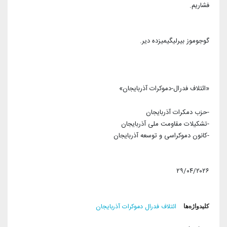
فشاریم.
گوجوموز بیرلیگیمیزده دیر.
«ائتلاف فدرال-دموکرات آذربایجان»
-حزب دمکرات آذربایجان
-تشکیلات مقاومت ملی آذربایجان
-کانون دموکراسی و توسعه آذربایجان
۲۹/۰۴/۲۰۲۶
کلیدواژه‌ها
ائتلاف فدرال دموکرات آذربایجان