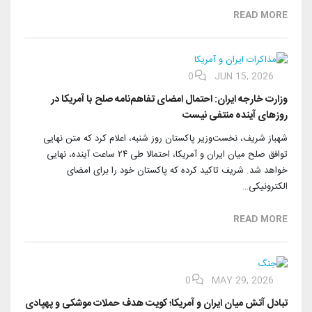
بیرلیک‌‌ین آرشیوی
سوسیال مدیا
READ MORE
ویدئو‌ها
شعبه لر و تمثیلچیلر
بیزیمله علاقه
دانلود
مرکزی شورا
0
JUN 15, 2026
آختار
وزارت خارجه ایران: احتمال امضای تفاهم‌نامه صلح با آمریکا در
روزهای آینده منتفی نیست
شهباز شریف، نخست‌وزیر پاکستان روز شنبه، اعلام کرد که متن نهایی
توافق صلح میان ایران و آمریکا، احتمالا طی ۲۴ ساعت آینده، نهایی
خواهد شد. شریف تاکید کرده که پاکستان خود را برای امضای
الکترونیکی…
READ MORE
0
MAY 29, 2026
تبادل آتش میان ایران و آمریکا؛ کویت هدف حملات موشکی و پهپادی