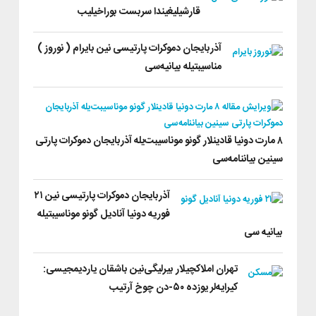
قارشیلیغیندا سربست بوراخیلیب
آذربایجان دموکرات پارتیسی نین بایرام ( نوروز )
مناسیبتیله بیانیه‌سی
۸ مارت دونیا قادینلار گونو موناسیبت‌یله آذربایجان دموکرات پارتی
سینین بیاننامه‌سی
آذربایجان دموکرات پارتیسی نین ۲۱
فوریه دونیا آنادیل گونو موناسیبتیله
بیانیه سی
تهران املاکچیلار بیرلیگی‌نین باشقان یاردیمجیسی:
کیرایه‌‌‌لر یوزده ۵۰-دن چوخ آرتیب