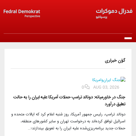
Skip to main content
Main navigation
آنا صحیفه
گؤن خبرلری
حاقیمیزدا
پارتی‌ایله تانیشلیک
نشرلر
0
AUG 03, 2026
جنگ در خاورمیانه: دونالد ترامپ حملات آمریکا علیه ایران را به حالت
مانیفست
بیانیه‌ها
تعلیق درآورد
خبرلر
نظامنامه
دونالد ترامپ، رئیس جمهور آمریکا، روز شنبه اعلام کرد که ایالات متحده و
راپورتلار
گؤن خبرلری
پارتیایا قوشولما
اسرائیل توافق کرده‌اند به درخواست تهران و سایر کشورهای منطقه،
اخلاق پرینسیپلر‌ی
حملات جدید برنامه‌ریزی‌شده علیه ایران را به تعویق بیندازند؛…
مقاله‌لر و باخیشلار
پارتی‌نین خبرلری