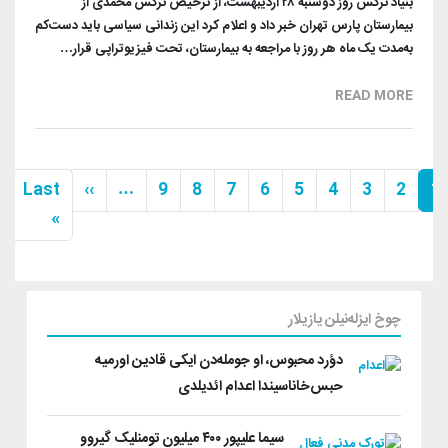
بنیاد نرگس روز دوشنبه ۲۸ اردیبهشت، از ترخیص نرگس محمدی از
بیمارستان پارس تهران خبر داد و اعلام کرد این زندانی سیاسی باید دست‌کم
به‌مدت یک ماه هر روز با مراجعه به بیمارستان، تحت فیزیوتراپی قرار…
READ MORE
Pagination
Next page
Last
››
…
9
8
7
6
5
4
3
2
1
t page
»
چوخ ایزله‌نیلن یازیلار
دؤرد محبوس، او جومله‌‌‌دن ایکی قادین اورمیه
حبس‌خاناسیندا اعدام ائدیلدی
سیما علیپور ۴۰۰ میلیون تومنلیک گیروو